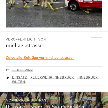
VERÖFFENTLICHT VON
michael.strasser
Zeige alle Beiträge von michael.strasser
1. JULI 2022
EINSATZ
,
FEUERWEHR INNSBRUCK
,
INNSBRUCK
,
WILTEN
Beitragsnavigation
Vorheriger
VORHERIGER BEITRAG
[Einsatz] Brand in Saunabereich
Beitrag: