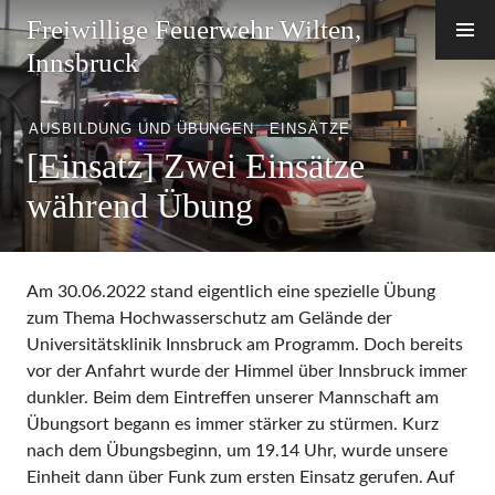
Zum
Freiwillige Feuerwehr Wilten,
Inhalt
Innsbruck
springen
AUSBILDUNG UND ÜBUNGEN
,
EINSÄTZE
[Einsatz] Zwei Einsätze
während Übung
Am 30.06.2022 stand eigentlich eine spezielle Übung
zum Thema Hochwasserschutz am Gelände der
Universitätsklinik Innsbruck am Programm. Doch bereits
vor der Anfahrt wurde der Himmel über Innsbruck immer
dunkler. Beim dem Eintreffen unserer Mannschaft am
Übungsort begann es immer stärker zu stürmen. Kurz
nach dem Übungsbeginn, um 19.14 Uhr, wurde unsere
Einheit dann über Funk zum ersten Einsatz gerufen. Auf