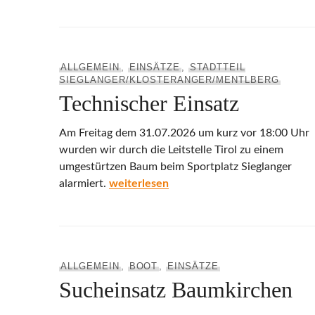
ALLGEMEIN
,
EINSÄTZE
,
STADTTEIL
SIEGLANGER/KLOSTERANGER/MENTLBERG
Technischer Einsatz
Am Freitag dem 31.07.2026 um kurz vor 18:00 Uhr
wurden wir durch die Leitstelle Tirol zu einem
umgestürtzen Baum beim Sportplatz Sieglanger
Technischer Einsatz
alarmiert.
weiterlesen
ALLGEMEIN
,
BOOT
,
EINSÄTZE
Sucheinsatz Baumkirchen