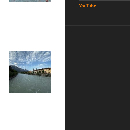
YouTube
m
hr