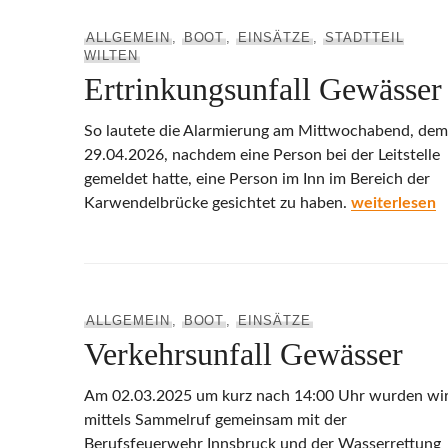
ALLGEMEIN
,
BOOT
,
EINSÄTZE
,
STADTTEIL
WILTEN
Ertrinkungsunfall Gewässer
So lautete die Alarmierung am Mittwochabend, dem
29.04.2026, nachdem eine Person bei der Leitstelle
gemeldet hatte, eine Person im Inn im Bereich der
Ertrinkungsu
Karwendelbrücke gesichtet zu haben.
weiterlesen
ALLGEMEIN
,
BOOT
,
EINSÄTZE
Verkehrsunfall Gewässer
Am 02.03.2025 um kurz nach 14:00 Uhr wurden wi
mittels Sammelruf gemeinsam mit der
Berufsfeuerwehr Innsbruck und der Wasserrettung