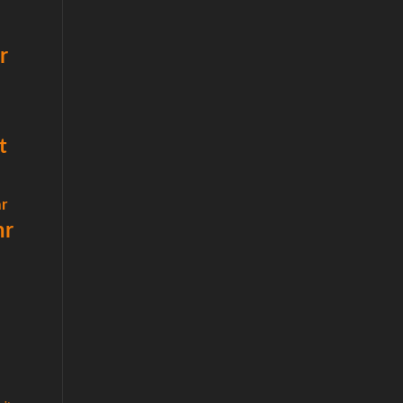
r
t
r
hr