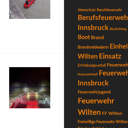
Atemschutz
Berufsfeuerwehr
Berufsfeuerweh
Innsbruck
Blaulichttag
Boot
Brand
Einhei
Brandmeldealarm
Einsatz
Wilten
Feuerweh
Ertrinkungsunfall
Feuerwe
Feuerwehrball
Innsbruck
Feuerwehrjugend
Feuerwehr
Wilten
FF Wilten
Freiwillige Feuerwehr Wilten