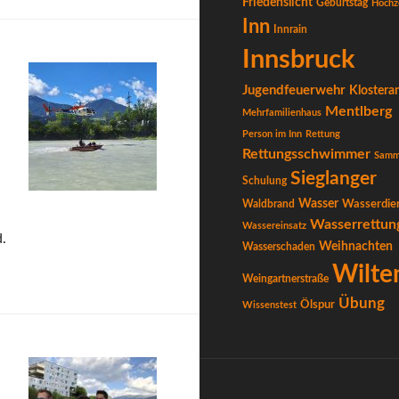
Friedenslicht
Geburtstag
Hochz
Inn
Innrain
Innsbruck
Jugendfeuerwehr
Klostera
Mentlberg
Mehrfamilienhaus
Person im Inn
Rettung
Rettungsschwimmer
Samm
Sieglanger
Schulung
Wasser
Waldbrand
Wasserdie
Wasserrettun
Wassereinsatz
.
Weihnachten
Wasserschaden
Wilte
Weingartnerstraße
Übung
Ölspur
Wissenstest