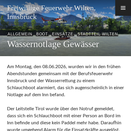
Zum
Freiwillige Feuerwehr Wilten,
Inhalt
Innsbruck
springen
ALLGEMEIN
,
BOOT
,
EINSÄTZE
,
STADTTEIL WILTEN
Wassernotlage Gewässer
Am Montag, den 08.06.2026, wurden wir in den frühen
Abendstunden gemeinsam mit der Berufsfeuerwehr
Innsbruck und der Wasserrettung zu einem
Schlauchboot alarmiert, das sich augenscheinlich in einer
Notlage auf dem Inn befand.
Der Leitstelle Tirol wurde über den Notruf gemeldet,
dass sich ein Schlauchboot mit einer Person an Bord im
Inn befinde und diese kein Paddel mehr habe. Daraufhin
wurde umgehend Alarm für die Einsatzkräfte ausgelöst.