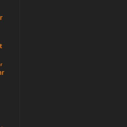
r
t
r
hr