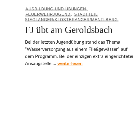
AUSBILDUNG UND ÜBUNGEN
,
FEUERWEHRJUGEND
,
STADTTEIL
SIEGLANGER/KLOSTERANGER/MENTLBERG
FJ übt am Geroldsbach
Bei der letzten Jugendübung stand das Thema
“Wasserversorgung aus einem Fließgewässer” auf
dem Programm. Bei der einzigen extra eingerichtete
FJ übt am Geroldsbach
Ansaugstelle …
weiterlesen