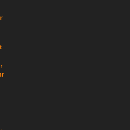
r
t
r
hr