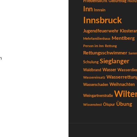
Friedenslicht
Geburtstag
Hochz
Inn
Innrain
Innsbruck
Jugendfeuerwehr
Klostera
Mentlberg
Mehrfamilienhaus
Person im Inn
Rettung
Rettungsschwimmer
Samm
n
Sieglanger
Schulung
Wasser
Waldbrand
Wasserdie
Wasserrettun
Wassereinsatz
Weihnachten
Wasserschaden
Wilte
Weingartnerstraße
Übung
Ölspur
Wissenstest