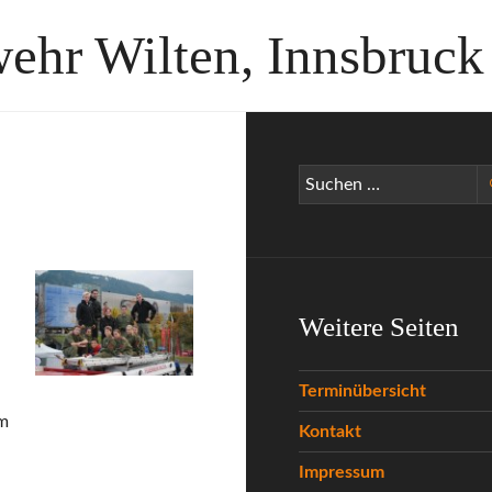
wehr Wilten, Innsbruck
Suchen
nach:
Weitere Seiten
Terminübersicht
em
Kontakt
Impressum
r Feuerwehr werden?