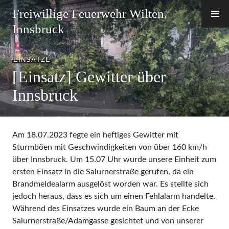
Zum
Freiwillige Feuerwehr Wilten,
Inhalt
Innsbruck
springen
EINSÄTZE
[Einsatz] Gewitter über
Innsbruck
Am 18.07.2023 fegte ein heftiges Gewitter mit
Sturmböen mit Geschwindigkeiten von über 160 km/h
über Innsbruck. Um 15.07 Uhr wurde unsere Einheit zum
ersten Einsatz in die Salurnerstraße gerufen, da ein
Brandmeldealarm ausgelöst worden war. Es stellte sich
jedoch heraus, dass es sich um einen Fehlalarm handelte.
Während des Einsatzes wurde ein Baum an der Ecke
Salurnerstraße/Adamgasse gesichtet und von unserer