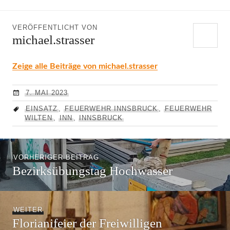
VERÖFFENTLICHT VON
michael.strasser
Zeige alle Beiträge von michael.strasser
7. MAI 2023
EINSATZ
,
FEUERWEHR INNSBRUCK
,
FEUERWEHR
WILTEN
,
INN
,
INNSBRUCK
Beitragsnavigation
Vorheriger
VORHERIGER BEITRAG
Bezirksübungstag Hochwasser
Beitrag:
Nächster
WEITER
Florianifeier der Freiwilligen
Beitrag: