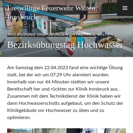
Zum
Freiwillige Feuerwehr Wilten,
Inhalt
Innsbruck
springen
AUSBILDUNG UND ÜBUNGEN
,
STADTTEIL WILTEN
Bezirksübungstag Hochwasser
Am Samstag dem 22.04.2023 fand eine wichtige Übung
statt, bei der wir um 07:29 Uhr alarmiert wurden.
Innerhalb von nur 44 Minuten stellten wir unsere
Bereitschaft her und rückten zur Klinik Innsbruck aus.
Zusammen mit dem Technikdienst der Klinik haben wir
dann Hochwasserschotts aufgebaut, um den Schutz der
Klinikgebäude vor Hochwasser zu üben und zu
optimieren.