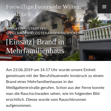
Zum
Freiwillige Feuerwehr Wilten,
Inhalt
Innsbruck
springen
EINSÄTZE
,
STADTTEIL
SIEGLANGER/KLOSTERANGER/MENTLBERG
[Einsatz] Brand in
Mehrfamilienhaus
Am 23.06.2019 um 14.57 Uhr wurde unsere Einheit
gemeinsam mit der Berufsfeuerwehr Innsbruck zu einem
Brand eines Mehrfamilienhauses in der
Weißgattererstraße gerufen. Schon aus der Ferne konnte
man die Rauchschwaden sehen, wie im folgenden Bild
ersichtlich. Dieses wurde vom Rauschbrunnen
aufgenommen.