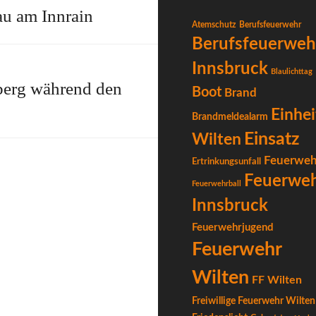
au am Innrain
Atemschutz
Berufsfeuerwehr
Berufsfeuerweh
Innsbruck
Blaulichttag
berg während den
Boot
Brand
Einhei
Brandmeldealarm
Einsatz
Wilten
Feuerweh
Ertrinkungsunfall
Feuerwe
Feuerwehrball
Innsbruck
Feuerwehrjugend
Feuerwehr
Wilten
FF Wilten
Freiwillige Feuerwehr Wilten