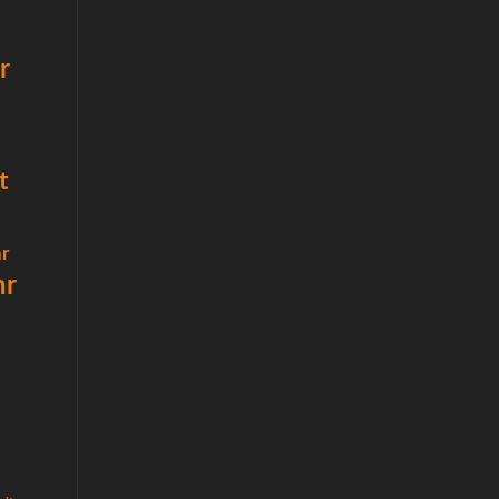
r
t
r
hr