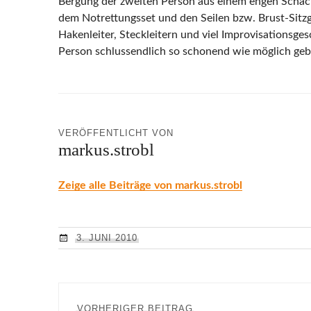
Bergung der zweiten Person aus einem engen Schacht
dem Notrettungsset und den Seilen bzw. Brust-Sitz
Hakenleiter, Steckleitern und viel Improvisationsge
Person schlussendlich so schonend wie möglich geb
VERÖFFENTLICHT VON
markus.strobl
Zeige alle Beiträge von markus.strobl
3. JUNI 2010
Beitragsnavigation
Vorheriger
VORHERIGER BEITRAG