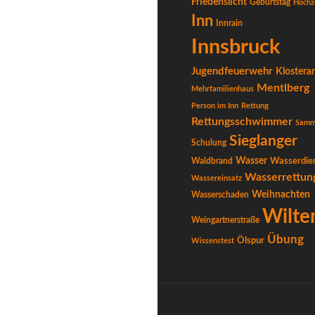
Friedenslicht
Geburtstag
Hochz
Inn
Innrain
Innsbruck
Jugendfeuerwehr
Klostera
Mentlberg
Mehrfamilienhaus
Person im Inn
Rettung
Rettungsschwimmer
Samm
Sieglanger
Schulung
Wasser
Waldbrand
Wasserdie
Wasserrettun
Wassereinsatz
Weihnachten
Wasserschaden
Wilte
Weingartnerstraße
Übung
Ölspur
Wissenstest