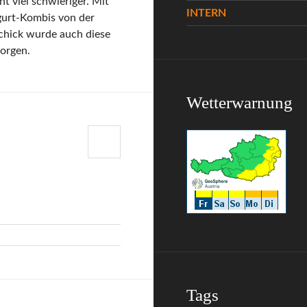
 viel schwieriger. Mit
INTERN
gurt-Kombis von der
schick wurde auch diese
orgen.
Wetterwarnung
Tags