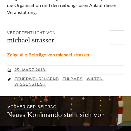
die Organisation und den reibungslosen Ablauf dieser
Veranstaltung.
VERÖFFENTLICHT VON
michael.strasser
Zeige alle Beiträge von michael.strasser
25. MÄRZ 2018
FEUERWEHRJUGEND
,
FULPMES
,
WILTEN
,
WISSENSTEST
Beitragsnavigation
Vorheriger
VORHERIGER BEITRAG
Neues Kommando stellt sich vor
Beitrag: