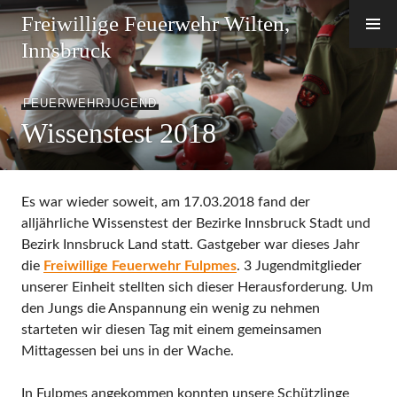
Zum
Freiwillige Feuerwehr Wilten,
Inhalt
Innsbruck
springen
FEUERWEHRJUGEND
Wissenstest 2018
Es war wieder soweit, am 17.03.2018 fand der
alljährliche Wissenstest der Bezirke Innsbruck Stadt und
Bezirk Innsbruck Land statt. Gastgeber war dieses Jahr
die
Freiwillige Feuerwehr Fulpmes
. 3 Jugendmitglieder
unserer Einheit stellten sich dieser Herausforderung. Um
den Jungs die Anspannung ein wenig zu nehmen
starteten wir diesen Tag mit einem gemeinsamen
Mittagessen bei uns in der Wache.
In Fulpmes angekommen konnten unsere Schützlinge