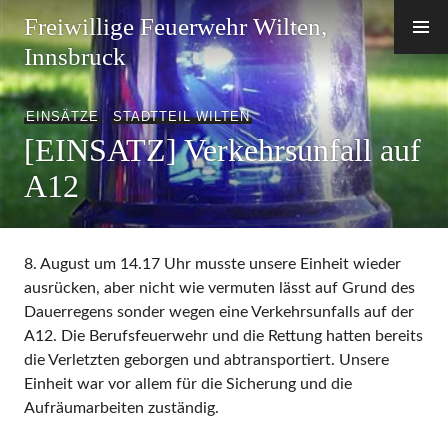
Zum
Freiwillige Feuerwehr Wilten,
Inhalt
Innsbruck
springen
EINSÄTZE
,
STADTTEIL WILTEN
[EINSATZ] Verkehrsunfall auf
A12
8. August um 14.17 Uhr musste unsere Einheit wieder
ausrücken, aber nicht wie vermuten lässt auf Grund des
Dauerregens sonder wegen eine Verkehrsunfalls auf der
A12. Die Berufsfeuerwehr und die Rettung hatten bereits
die Verletzten geborgen und abtransportiert. Unsere
Einheit war vor allem für die Sicherung und die
Aufräumarbeiten zuständig.