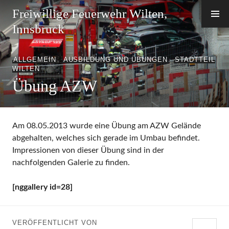
Zum
Freiwillige Feuerwehr Wilten,
Inhalt
Innsbruck
springen
ALLGEMEIN
,
AUSBILDUNG UND ÜBUNGEN
,
STADTTEIL
WILTEN
Übung AZW
Am 08.05.2013 wurde eine Übung am AZW Gelände
abgehalten, welches sich gerade im Umbau befindet.
Impressionen von dieser Übung sind in der
nachfolgenden Galerie zu finden.
[nggallery id=28]
VERÖFFENTLICHT VON