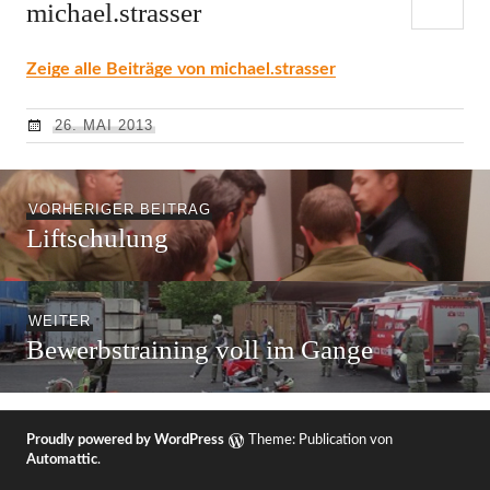
michael.strasser
Zeige alle Beiträge von michael.strasser
26. MAI 2013
Beitragsnavigation
Vorheriger
VORHERIGER BEITRAG
Liftschulung
Beitrag:
Nächster
WEITER
Bewerbstraining voll im Gange
Beitrag:
Proudly powered by WordPress
Theme: Publication von
Automattic
.