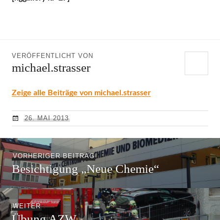
VERÖFFENTLICHT VON
michael.strasser
Zeige alle Beiträge von michael.strasser
26. MAI 2013
Beitragsnavigation
Vorheriger
VORHERIGER BEITRAG
Besichtigung „Neue Chemie“
Beitrag:
Nächster
WEITER
Übung AZW
Beitrag: