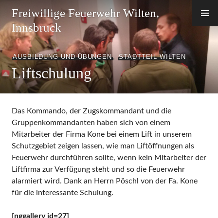
Zum
Freiwillige Feuerwehr Wilten,
Inhalt
Innsbruck
springen
AUSBILDUNG UND ÜBUNGEN
,
STADTTEIL WILTEN
Liftschulung
Das Kommando, der Zugskommandant und die
Gruppenkommandanten haben sich von einem
Mitarbeiter der Firma Kone bei einem Lift in unserem
Schutzgebiet zeigen lassen, wie man Liftöffnungen als
Feuerwehr durchführen sollte, wenn kein Mitarbeiter der
Liftfirma zur Verfügung steht und so die Feuerwehr
alarmiert wird. Dank an Herrn Pöschl von der Fa. Kone
für die interessante Schulung.
[nggallery id=27]