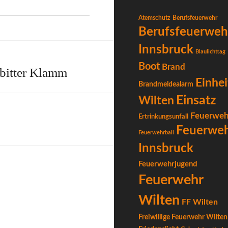
Atemschutz
Berufsfeuerwehr
Berufsfeuerweh
Innsbruck
Blaulichttag
Boot
Brand
ebitter Klamm
Einhei
Brandmeldealarm
Einsatz
Wilten
Feuerweh
Ertrinkungsunfall
Feuerwe
Feuerwehrball
Innsbruck
Feuerwehrjugend
Feuerwehr
Wilten
FF Wilten
Freiwillige Feuerwehr Wilten