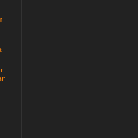
r
t
r
hr