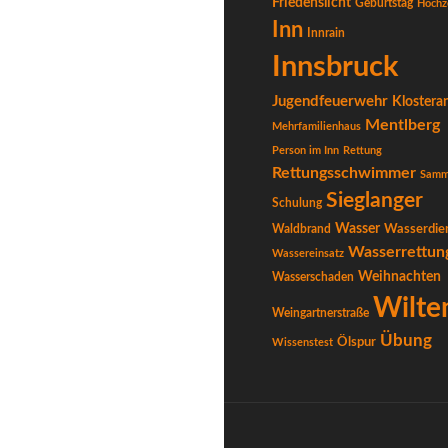
Friedenslicht
Geburtstag
Hochz
Inn
Innrain
Innsbruck
Jugendfeuerwehr
Klostera
Mentlberg
Mehrfamilienhaus
Person im Inn
Rettung
Rettungsschwimmer
Samm
Sieglanger
Schulung
Wasser
Waldbrand
Wasserdie
Wasserrettun
Wassereinsatz
Weihnachten
Wasserschaden
Wilte
Weingartnerstraße
Übung
Ölspur
Wissenstest