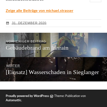
Zeige alle Beiträge von michael.strasser
31. DEZEMBER 2020
Beitragsnavigation
Vorheriger
VORHERIGER BEITRAG
Gebäudebrand am Innrain
Beitrag:
Nächster
WEITER
[Einsatz] Wasserschaden in Sieglanger
Beitrag:
Proudly powered by WordPress
Theme: Publication von
Automattic
.