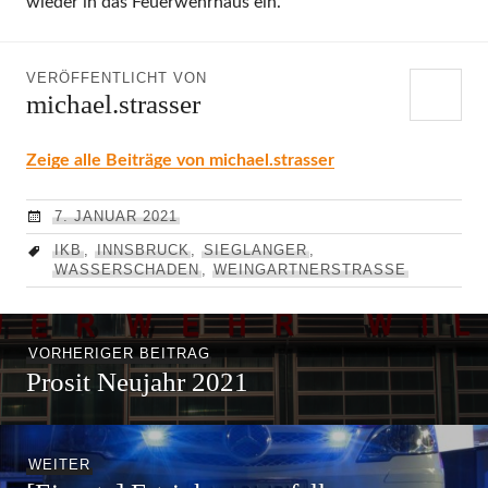
wieder in das Feuerwehrhaus ein.
VERÖFFENTLICHT VON
michael.strasser
Zeige alle Beiträge von michael.strasser
7. JANUAR 2021
IKB
,
INNSBRUCK
,
SIEGLANGER
,
WASSERSCHADEN
,
WEINGARTNERSTRASSE
Beitragsnavigation
Vorheriger
VORHERIGER BEITRAG
Prosit Neujahr 2021
Beitrag:
Nächster
WEITER