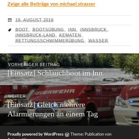
Zeige alle Beiträge von michael.strasser
19. AUGUST 2019
BOOT
,
BOOTSÜBUNG
,
INN
,
INNSBRUCK
,
INNSBRUCK-LAND
,
KEMATEN
,
RETTUNGSSCHWIMMERÜBUNG
,
WASSER
Beitragsnavigation
Vorheriger
VORHERIGER BEITRAG
[Einsatz] Schlauchboot im Inn
Beitrag:
Nächster
WEITER
[Einsatz] Gleich mehrere
Beitrag:
Alarmierungen an einem Tag
Proudly powered by WordPress
Theme: Publication von