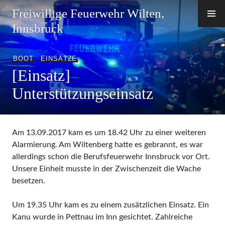
Zum
Freiwillige Feuerwehr Wilten,
Inhalt
Innsbruck
springen
BOOT
,
EINSÄTZE
[Einsatz]
Unterstützungseinsatz
Am 13.09.2017 kam es um 18.42 Uhr zu einer weiteren
Alarmierung. Am Wiltenberg hatte es gebrannt, es war
allerdings schon die Berufsfeuerwehr Innsbruck vor Ort.
Unsere Einheit musste in der Zwischenzeit die Wache
besetzen.
Um 19.35 Uhr kam es zu einem zusätzlichen Einsatz. Ein
Kanu wurde in Pettnau im Inn gesichtet. Zahlreiche