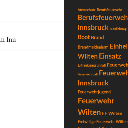
Atemschutz
Berufsfeuerwehr
Berufsfeuerweh
Innsbruck
Blaulichttag
Boot
Brand
m Inn
Einhei
Brandmeldealarm
Einsatz
Wilten
Feuerweh
Ertrinkungsunfall
Feuerwe
Feuerwehrball
Innsbruck
Feuerwehrjugend
Feuerwehr
Wilten
FF Wilten
Freiwillige Feuerwehr Wilten