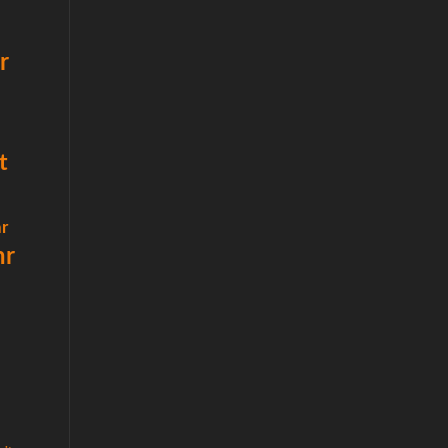
r
t
r
hr