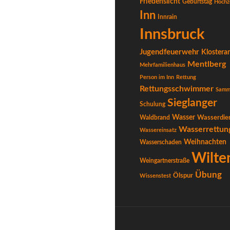
Friedenslicht
Geburtstag
Hochz
Inn
Innrain
Innsbruck
Jugendfeuerwehr
Klostera
Mentlberg
Mehrfamilienhaus
Person im Inn
Rettung
Rettungsschwimmer
Samm
Sieglanger
Schulung
Wasser
Waldbrand
Wasserdie
Wasserrettun
Wassereinsatz
Weihnachten
Wasserschaden
Wilte
Weingartnerstraße
Übung
Ölspur
Wissenstest