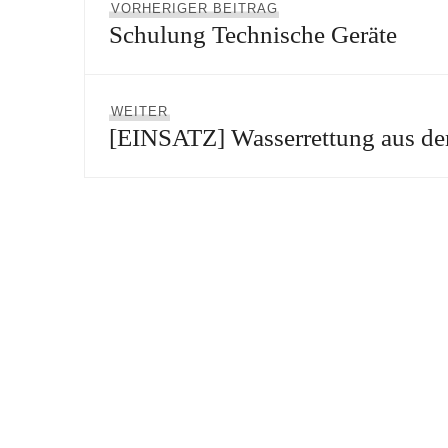
Vorheriger
VORHERIGER BEITRAG
Schulung Technische Geräte
Beitrag:
Nächster
WEITER
[EINSATZ] Wasserrettung aus de
Beitrag: