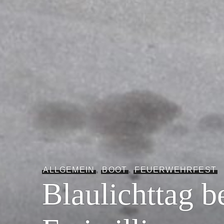
ALLGEMEIN
,
BOOT
,
FEUERWEHRFEST
Blaulichttag b