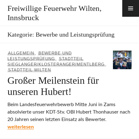
Zum
Freiwillige Feuerwehr Wilten,
Inhalt
Innsbruck
springen
Kategorie:
Bewerbe und Leistungsprüfung
ALLGEMEIN
,
BEWERBE UND
LEISTUNGSPRÜFUNG
,
STADTTEIL
SIEGLANGER/KLOSTERANGER/MENTLBERG
,
STADTTEIL WILTEN
Großer Meilenstein für
unseren Hubert!
Beim Landesfeuerwehrbewerb Mitte Juni in Zams
absolvierte unser KDT-Stv. OBI Hubert Thonhauser nach
20 Jahren seinen letzten Einsatz als Bewerter.
Großer Meilenstein für unseren Hubert!
weiterlesen