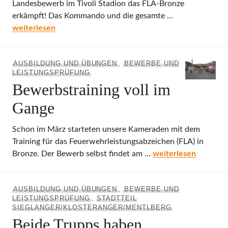
Landesbewerb im Tivoli Stadion das FLA-Bronze
erkämpft! Das Kommando und die gesamte …
FF Wilten beim Landesbewerb 2013
weiterlesen
AUSBILDUNG UND ÜBUNGEN
,
BEWERBE UND
LEISTUNGSPRÜFUNG
Bewerbstraining voll im
Gange
Schon im März starteten unsere Kameraden mit dem
Training für das Feuerwehrleistungsabzeichen (FLA) in
Bewerbstraining vol
Bronze. Der Bewerb selbst findet am …
weiterlesen
AUSBILDUNG UND ÜBUNGEN
,
BEWERBE UND
LEISTUNGSPRÜFUNG
,
STADTTEIL
SIEGLANGER/KLOSTERANGER/MENTLBERG
Beide Trupps haben