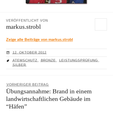
VERÖFFENTLICHT VON
markus.strobl
Zeige alle Beiträge von markus.strobl
12. OKTOBER 2012
ATEMSCHUTZ
,
BRONZE
,
LEISTUNGSPRÜFUNG
,
SILBER
Beitragsnavigation
Vorheriger
VORHERIGER BEITRAG
Übungsannahme: Brand in einem
Beitrag:
landwirtschaftlichen Gebäude im
“Häfen”