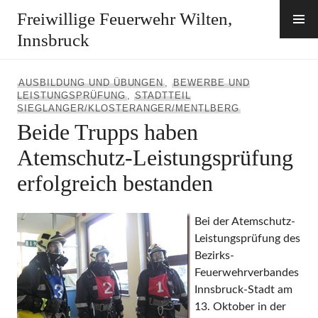
Zum
Freiwillige Feuerwehr Wilten,
Inhalt
Innsbruck
springen
AUSBILDUNG UND ÜBUNGEN
,
BEWERBE UND
LEISTUNGSPRÜFUNG
,
STADTTEIL
SIEGLANGER/KLOSTERANGER/MENTLBERG
Beide Trupps haben
Atemschutz-Leistungsprüfung
erfolgreich bestanden
Bei der Atemschutz-
Leistungsprüfung des
Bezirks-
Feuerwehrverbandes
Innsbruck-Stadt am
13. Oktober in der