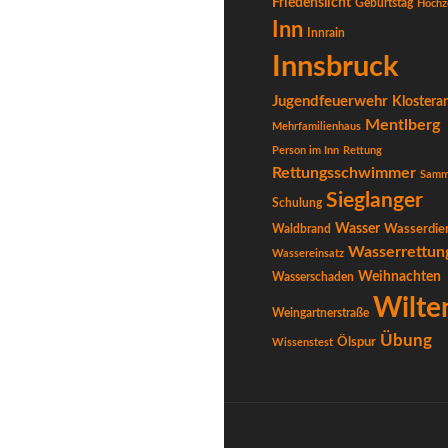
Friedenslicht
Geburtstag
Hochz
Inn
Innrain
Innsbruck
Jugendfeuerwehr
Klostera
Mentlberg
Mehrfamilienhaus
Person im Inn
Rettung
Rettungsschwimmer
Samm
Sieglanger
Schulung
Wasser
Waldbrand
Wasserdie
Wasserrettun
Wassereinsatz
Weihnachten
Wasserschaden
Wilte
Weingartnerstraße
Übung
Ölspur
Wissenstest