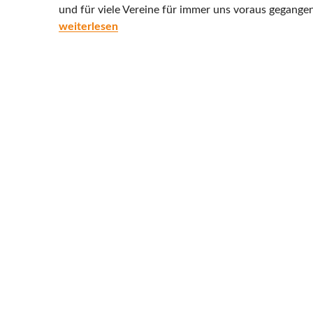
und für viele Vereine für immer uns voraus gegangen
Unserem Siggi ein letztes Danke
weiterlesen