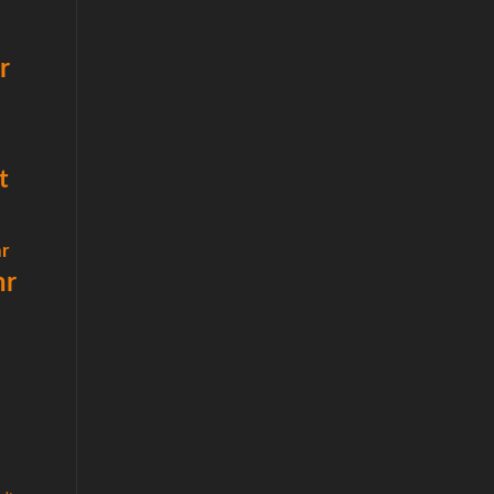
r
t
r
hr