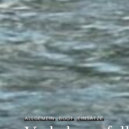
ALLGEMEIN
,
BOOT
,
EINSÄTZE