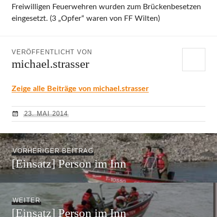
Freiwilligen Feuerwehren wurden zum Brückenbesetzen
eingesetzt. (3 „Opfer“ waren von FF Wilten)
VERÖFFENTLICHT VON
michael.strasser
Zeige alle Beiträge von michael.strasser
23. MAI 2014
Beitragsnavigation
Vorheriger
VORHERIGER BEITRAG
[Einsatz] Person im Inn
Beitrag:
Nächster
WEITER
[Einsatz] Person im Inn
Beitrag: