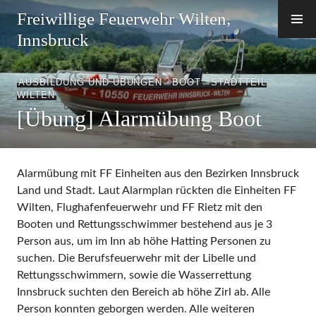
Zum
Freiwillige Feuerwehr Wilten,
Inhalt
Innsbruck
springen
AUSBILDUNG UND ÜBUNGEN
,
BOOT
,
STADTTEIL
WILTEN
[Übung] Alarmübung Boot
Alarmübung mit FF Einheiten aus den Bezirken Innsbruck
Land und Stadt. Laut Alarmplan rückten die Einheiten FF
Wilten, Flughafenfeuerwehr und FF Rietz mit den
Booten und Rettungsschwimmer bestehend aus je 3
Person aus, um im Inn ab höhe Hatting Personen zu
suchen. Die Berufsfeuerwehr mit der Libelle und
Rettungsschwimmern, sowie die Wasserrettung
Innsbruck suchten den Bereich ab höhe Zirl ab. Alle
Person konnten geborgen werden. Alle weiteren