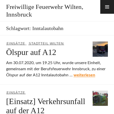
Zum
Freiwillige Feuerwehr Wilten,
Inhalt
Innsbruck
springen
Schlagwort:
Inntalautobahn
EINSÄTZE
,
STADTTEIL WILTEN
Ölspur auf A12
Am 30.07.2020, um 19.25 Uhr, wurde unsere Einheit,
gemeinsam mit der Berufsfeuerwehr Innsbruck, zu einer
Ölspur auf A12
Ölspur auf der A12 Inntalautobahn …
weiterlesen
EINSÄTZE
[Einsatz] Verkehrsunfall
auf der A12