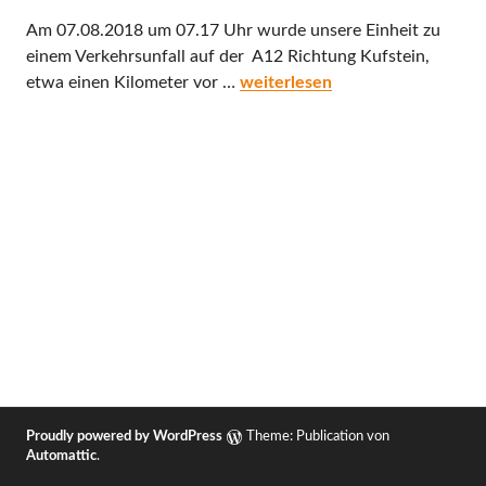
Am 07.08.2018 um 07.17 Uhr wurde unsere Einheit zu
einem Verkehrsunfall auf der A12 Richtung Kufstein,
[Einsatz] Verkehrsunfall auf der
etwa einen Kilometer vor …
weiterlesen
Proudly powered by WordPress
Theme: Publication von
Automattic
.