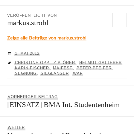
VERÖFFENTLICHT VON
markus.strobl
Zeige alle Beiträge von markus.strobl
1. MAI 2012
CHRISTINE OPPITZ-PLÖRER
,
HELMUT GATTERER
,
KARIN FISCHER
,
MAIFEST
,
PETER PFEIFER
,
SEGNUNG
,
SIEGLANGER
,
WAF
Beitragsnavigation
Vorheriger
VORHERIGER BEITRAG
[EINSATZ] BMA Int. Studentenheim
Beitrag:
Nächster
WEITER