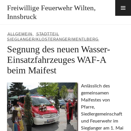
Zum
Freiwillige Feuerwehr Wilten,
Inhalt
Innsbruck
springen
ALLGEMEIN
,
STADTTEIL
SIEGLANGER/KLOSTERANGER/MENTLBERG
Segnung des neuen Wasser-
Einsatzfahrzeuges WAF-A
beim Maifest
Anlässlich des
gemeinsamen
Maifestes von
Pfarre,
Siedlergemeinschaft
und Feuerwehr im
Sieglanger am 1. Mai