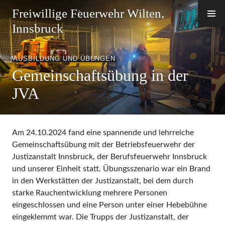
Zum
Freiwillige Feuerwehr Wilten,
Inhalt
Innsbruck
springen
AUSBILDUNG UND ÜBUNGEN
Gemeinschaftsübung in der
JVA
Am 24.10.2024 fand eine spannende und lehrreiche
Gemeinschaftsübung mit der Betriebsfeuerwehr der
Justizanstalt Innsbruck, der Berufsfeuerwehr Innsbruck
und unserer Einheit statt. Übungsszenario war ein Brand
in den Werkstätten der Justizanstalt, bei dem durch
starke Rauchentwicklung mehrere Personen
eingeschlossen und eine Person unter einer Hebebühne
eingeklemmt war. Die Trupps der Justizanstalt, der