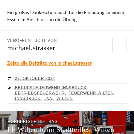
Ein großes Dankeschön auch für die Einladung zu einem
Essen im Anschluss an die Übung.
VERÖFFENTLICHT VON
michael.strasser
Zeige alle Beiträge von michael.strasser
27. OKTOBER 2024
BERUFSFEUERWEHR INNSBRUCK
,
BETRIEBSFEUERWEHR
,
FEUERWEHR WILTEN
,
INNSBRUCK
,
JVA
,
WILTEN
Beitragsnavigation
Vorheriger
VORHERIGER BEITRAG
FF Wilten beim Stadtteilfest Wilten
Beitrag: