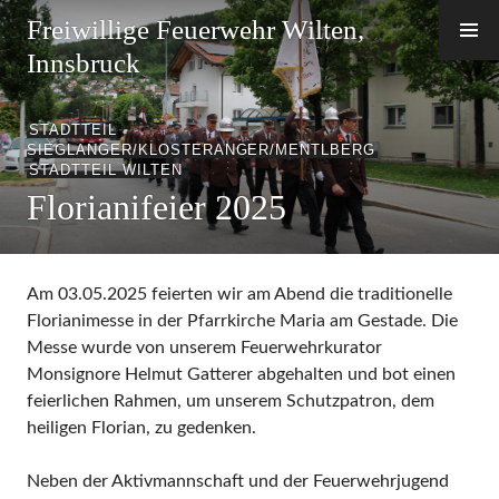
Zum
Freiwillige Feuerwehr Wilten,
Inhalt
Innsbruck
springen
STADTTEIL
SIEGLANGER/KLOSTERANGER/MENTLBERG
,
STADTTEIL WILTEN
Florianifeier 2025
Am 03.05.2025 feierten wir am Abend die traditionelle
Florianimesse in der Pfarrkirche Maria am Gestade. Die
Messe wurde von unserem Feuerwehrkurator
Monsignore Helmut Gatterer abgehalten und bot einen
feierlichen Rahmen, um unserem Schutzpatron, dem
heiligen Florian, zu gedenken.
Neben der Aktivmannschaft und der Feuerwehrjugend