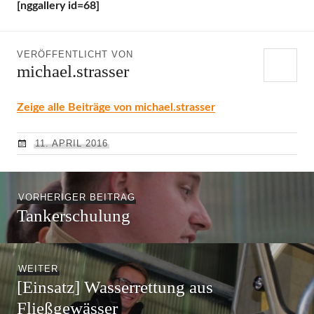
[nggallery id=68]
VERÖFFENTLICHT VON
michael.strasser
Zeige alle Beiträge von michael.strasser
11. APRIL 2016
Beitragsnavigation
Vorheriger
VORHERIGER BEITRAG
Tankerschulung
Beitrag:
Nächster
WEITER
[Einsatz] Wasserrettung aus
Beitrag:
Fließgewässer