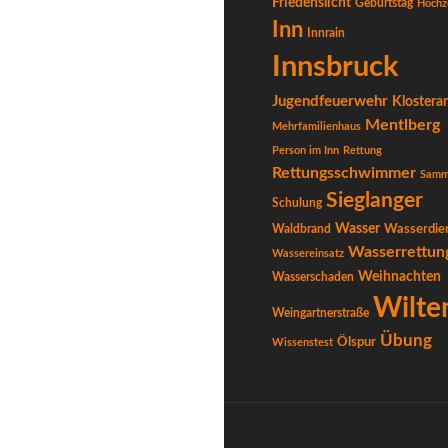
Friedenslicht
Geburtstag
Hochz
Inn
Innrain
Innsbruck
Jugendfeuerwehr
Klostera
Mentlberg
Mehrfamilienhaus
Person im Inn
Rettung
Rettungsschwimmer
Samm
Sieglanger
Schulung
Wasser
Waldbrand
Wasserdie
Wasserrettun
Wassereinsatz
Weihnachten
Wasserschaden
Wilte
Weingartnerstraße
Übung
Ölspur
Wissenstest