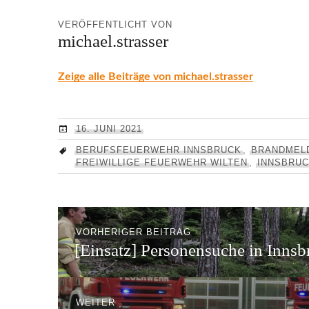
VERÖFFENTLICHT VON
michael.strasser
Zeige alle Beiträge von michael.strasser
16. JUNI 2021
BERUFSFEUERWEHR INNSBRUCK
,
BRANDMEL
FREIWILLIGE FEUERWEHR WILTEN
,
INNSBRU
Beitragsnavigation
Vorheriger
VORHERIGER BEITRAG
[Einsatz] Personensuche in Innsb
Beitrag:
Nächster
WEITER