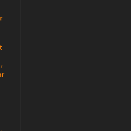
r
t
r
hr