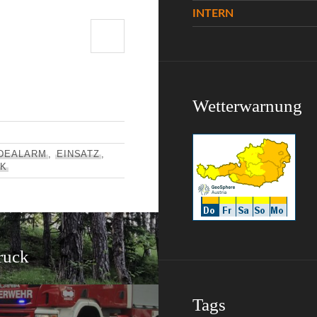
INTERN
Wetterwarnung
DEALARM
,
EINSATZ
,
CK
ruck
Tags