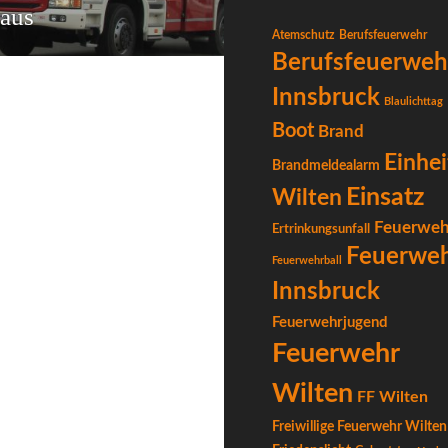
haus
Atemschutz
Berufsfeuerwehr
Berufsfeuerweh
Innsbruck
Blaulichttag
Boot
Brand
Einhei
Brandmeldealarm
Einsatz
Wilten
Feuerweh
Ertrinkungsunfall
Feuerwe
Feuerwehrball
Innsbruck
Feuerwehrjugend
Feuerwehr
Wilten
FF Wilten
Freiwillige Feuerwehr Wilten