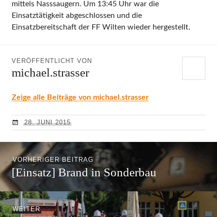
mittels Nasssaugern. Um 13:45 Uhr war die
Einsatztätigkeit abgeschlossen und die
Einsatzbereitschaft der FF Wilten wieder hergestellt.
VERÖFFENTLICHT VON
michael.strasser
Zeige alle Beiträge von michael.strasser
28. JUNI 2015
Beitragsnavigation
Vorheriger
VORHERIGER BEITRAG
[Einsatz] Brand in Sonderbau
Beitrag:
Nächster
WEITER