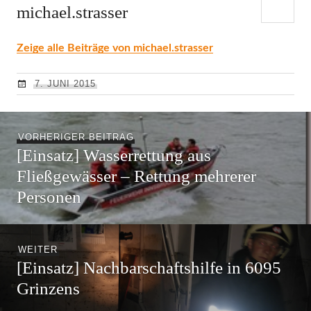
michael.strasser
Zeige alle Beiträge von michael.strasser
7. JUNI 2015
Beitragsnavigation
Vorheriger
VORHERIGER BEITRAG
[Einsatz] Wasserrettung aus
Beitrag:
Fließgewässer – Rettung mehrerer
Personen
Nächster
WEITER
[Einsatz] Nachbarschaftshilfe in 6095
Beitrag:
Grinzens