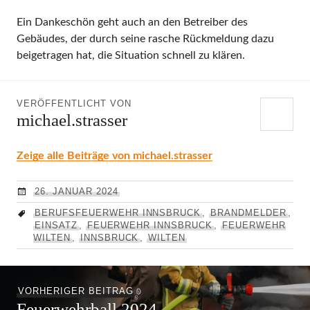
Ein Dankeschön geht auch an den Betreiber des
Gebäudes, der durch seine rasche Rückmeldung dazu
beigetragen hat, die Situation schnell zu klären.
VERÖFFENTLICHT VON
michael.strasser
Zeige alle Beiträge von michael.strasser
26. JANUAR 2024
BERUFSFEUERWEHR INNSBRUCK
,
BRANDMELDER
,
EINSATZ
,
FEUERWEHR INNSBRUCK
,
FEUERWEHR
WILTEN
,
INNSBRUCK
,
WILTEN
Beitragsnavigation
Vorheriger
VORHERIGER BEITRAG
Feuerwehrball 2024
Beitrag: