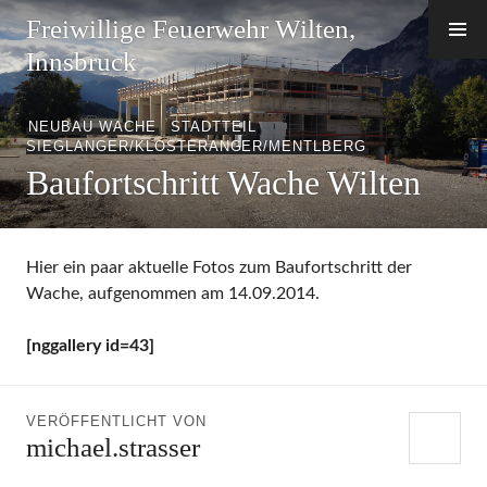
Zum
Freiwillige Feuerwehr Wilten,
Inhalt
Innsbruck
springen
NEUBAU WACHE
,
STADTTEIL
SIEGLANGER/KLOSTERANGER/MENTLBERG
Baufortschritt Wache Wilten
Hier ein paar aktuelle Fotos zum Baufortschritt der
Wache, aufgenommen am 14.09.2014.
[nggallery id=43]
VERÖFFENTLICHT VON
michael.strasser