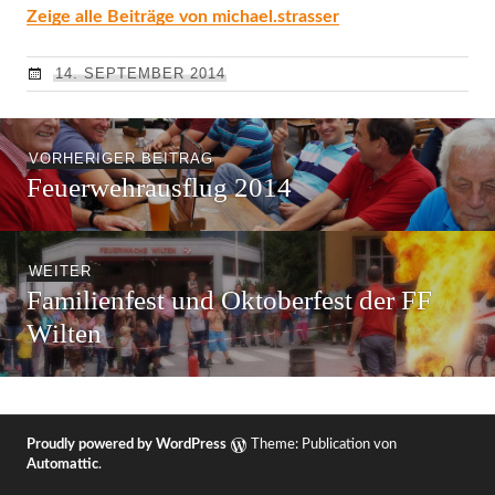
Zeige alle Beiträge von michael.strasser
14. SEPTEMBER 2014
Beitragsnavigation
Vorheriger
VORHERIGER BEITRAG
Feuerwehrausflug 2014
Beitrag:
Nächster
WEITER
Familienfest und Oktoberfest der FF
Beitrag:
Wilten
Proudly powered by WordPress
Theme: Publication von
Automattic
.