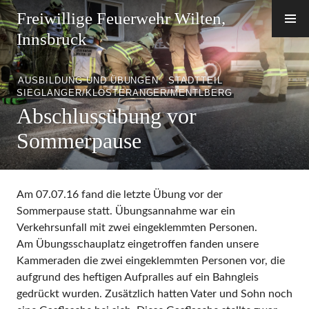
Zum
Freiwillige Feuerwehr Wilten,
Inhalt
Innsbruck
springen
AUSBILDUNG UND ÜBUNGEN
,
STADTTEIL
SIEGLANGER/KLOSTERANGER/MENTLBERG
Abschlussübung vor
Sommerpause
Am 07.07.16 fand die letzte Übung vor der
Sommerpause statt. Übungsannahme war ein
Verkehrsunfall mit zwei eingeklemmten Personen.
Am Übungsschauplatz eingetroffen fanden unsere
Kammeraden die zwei eingeklemmten Personen vor, die
aufgrund des heftigen Aufpralles auf ein Bahngleis
gedrückt wurden. Zusätzlich hatten Vater und Sohn noch