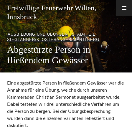
Zum
Freiwillige Feuerwehr Wilten,
Inhalt
Innsbruck
springen
AUSBILDUNG UND ÜBUNGEN
,
STADTTEIL
SIEGLANGER/KLOSTERANGER/MENTLBERG
Abgestürzte Person in
fließendem Gewässer
Eine abgestürzte Person in fließendem Gewässer war die
Annahme für eine Übung, welche durch unseren
Kammeraden Christian Sermonet ausgearbeitet wurde.
Dabei testeten wir drei unterschiedliche Verfahren um
die Person zu bergen. Bei der Übungsbesprechung
wurden dann die einzelnen Varianten reflektiert und
diskutiert.