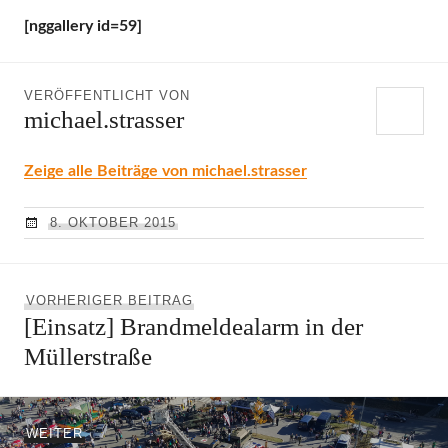
[nggallery id=59]
VERÖFFENTLICHT VON
michael.strasser
Zeige alle Beiträge von michael.strasser
8. OKTOBER 2015
Beitragsnavigation
Vorheriger
VORHERIGER BEITRAG
[Einsatz] Brandmeldealarm in der
Beitrag:
Müllerstraße
Nächster
WEITER