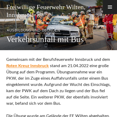
Zum
Freiwillige Feuerwehr Wilten,
Inhalt
Innsbruck
springen
AUSBILDUNG UND ÜBUNGEN
Verkehrsunfall mit Bus
Gemeinsam mit der Berufsfeuerwehr Innsbruck und dem
Roten Kreuz Innsbruck
stand am 21.04.2022 eine große
Übung auf dem Programm. Übungsannahme war ein
PKW, der im Zuge eines Auffahrunfalls unter einem Bus
eingeklemmt wurde. Aufgrund der Wucht des Einschlags,
kam der PWK auf dem Dach zu liegen und der Bus fiel
auf die Seite. Ein weiterer PKW, der ebenfalls involviert
war, befand sich vor dem Bus.
Die Übung wurde am Gelände der FF Wilten abgehalten.