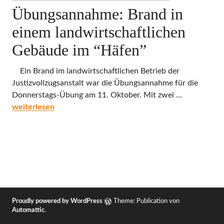
Übungsannahme: Brand in
einem landwirtschaftlichen
Gebäude im “Häfen”
Ein Brand im landwirtschaftlichen Betrieb der
Justizvollzugsanstalt war die Übungsannahme für die
Donnerstags-Übung am 11. Oktober. Mit zwei …
Übungsannahme: Brand in einem landwirtschaftlichen Geb
weiterlesen
Proudly powered by WordPress
Theme: Publication von
Automattic
.