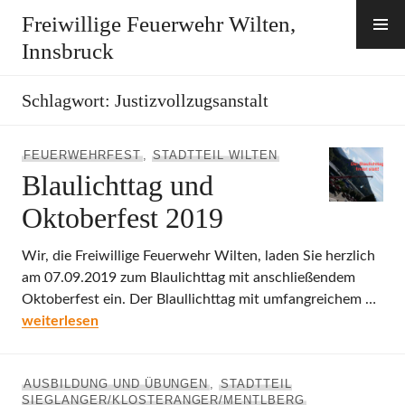
Zum
Freiwillige Feuerwehr Wilten,
Inhalt
Innsbruck
springen
Schlagwort:
Justizvollzugsanstalt
FEUERWEHRFEST
,
STADTTEIL WILTEN
Blaulichttag und
Oktoberfest 2019
Wir, die Freiwillige Feuerwehr Wilten, laden Sie herzlich
am 07.09.2019 zum Blaulichttag mit anschließendem
Oktoberfest ein. Der Blaullichttag mit umfangreichem …
Blaulichttag und Oktoberfest 2019
weiterlesen
AUSBILDUNG UND ÜBUNGEN
,
STADTTEIL
SIEGLANGER/KLOSTERANGER/MENTLBERG