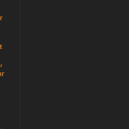
r
t
r
hr