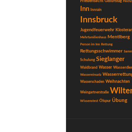
Friedenslicht
Geburtstag
Hochz
Inn
Innrain
Innsbruck
Jugendfeuerwehr
Klostera
Mentlberg
Mehrfamilienhaus
Person im Inn
Rettung
Rettungsschwimmer
Samm
Sieglanger
Schulung
Wasser
Waldbrand
Wasserdie
Wasserrettun
Wassereinsatz
Weihnachten
Wasserschaden
Wilte
Weingartnerstraße
Übung
Ölspur
Wissenstest