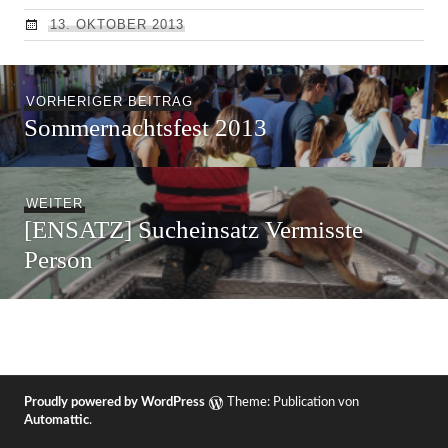
13. OKTOBER 2013
Beitragsnavigation
Vorheriger
VORHERIGER BEITRAG
Sommernachtsfest 2013
Beitrag:
Nächster
WEITER
[ENSATZ] Sucheinsatz Vermisste
Beitrag:
Person
Proudly powered by WordPress
Theme: Publication von
Automattic
.