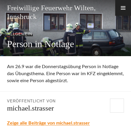
Zum
Freiwillige Feuerwehr Wilten,
Inhalt
Innsbruck
springen
ALLGEMEIN
Person in Notlage
Am 26.9 war die Donnerstagsübung Person in Notlage
das Übungsthema. Eine Person war im KFZ eingeklemmt,
sowie eine Person abgestürzt.
VERÖFFENTLICHT VON
michael.strasser
Zeige alle Beiträge von michael.strasser