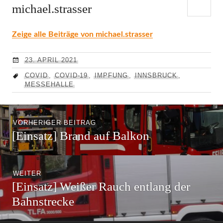
michael.strasser
Zeige alle Beiträge von michael.strasser
23. APRIL 2021
COVID
,
COVID-19
,
IMPFUNG
,
INNSBRUCK
,
MESSEHALLE
Beitragsnavigation
Vorheriger
VORHERIGER BEITRAG
[Einsatz] Brand auf Balkon
Beitrag:
Nächster
WEITER
[Einsatz] Weißer Rauch entlang der
Beitrag:
Bahnstrecke