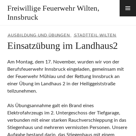
Zum
Freiwillige Feuerwehr Wilten,
Inhalt
Innsbruck
springen
AUSBILDUNG UND ÜBUNGEN
,
STADTTEIL WILTEN
Einsatzübung im Landhaus2
Am Montag, dem 17. November, wurden wir von der
Berufsfeuerwehr Innsbruck eingeladen, gemeinsam mit
der Feuerwehr Mühlau und der Rettung Innsbruck an
einer Übung im Landhaus 2 in der Heiliggeiststraße
teilzunehmen.
Als Übungsannahme galt ein Brand eines
Elektrofahrzeugs im 2. Untergeschoss der Tiefgarage,
verbunden mit einer starken Rauchverschleppung in das
Stiegenhaus und mehreren vermissten Personen. Unsere
Aufgabe bestand darin, das Stiegenhaus mit einem