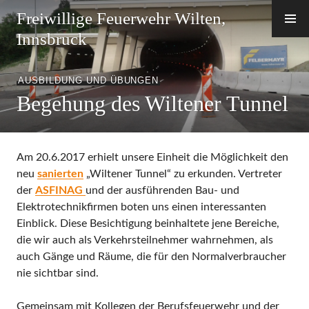
Zum
Freiwillige Feuerwehr Wilten,
Inhalt
Innsbruck
springen
AUSBILDUNG UND ÜBUNGEN
Begehung des Wiltener Tunnel
Am 20.6.2017 erhielt unsere Einheit die Möglichkeit den
neu
sanierten
„Wiltener Tunnel“ zu erkunden. Vertreter
der
ASFINAG
und der ausführenden Bau- und
Elektrotechnikfirmen boten uns einen interessanten
Einblick. Diese Besichtigung beinhaltete jene Bereiche,
die wir auch als Verkehrsteilnehmer wahrnehmen, als
auch Gänge und Räume, die für den Normalverbraucher
nie sichtbar sind.
Gemeinsam mit Kollegen der Berufsfeuerwehr und der