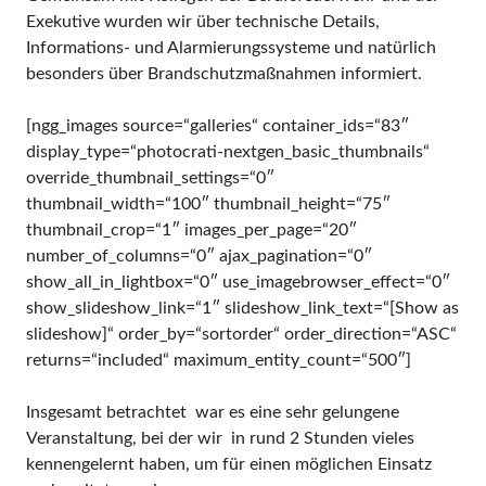
Exekutive wurden wir über technische Details,
Informations- und Alarmierungssysteme und natürlich
besonders über Brandschutzmaßnahmen informiert.
[ngg_images source=“galleries“ container_ids=“83″
display_type=“photocrati-nextgen_basic_thumbnails“
override_thumbnail_settings=“0″
thumbnail_width=“100″ thumbnail_height=“75″
thumbnail_crop=“1″ images_per_page=“20″
number_of_columns=“0″ ajax_pagination=“0″
show_all_in_lightbox=“0″ use_imagebrowser_effect=“0″
show_slideshow_link=“1″ slideshow_link_text=“[Show as
slideshow]“ order_by=“sortorder“ order_direction=“ASC“
returns=“included“ maximum_entity_count=“500″]
Insgesamt betrachtet war es eine sehr gelungene
Veranstaltung, bei der wir in rund 2 Stunden vieles
kennengelernt haben, um für einen möglichen Einsatz