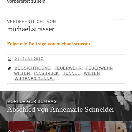
vorbereitet zu sein.
VERÖFFENTLICHT VON
michael.strasser
Zeige alle Beiträge von michael.strasser
21. JUNI 2017
BEGSICHTIGUNG
,
FEUERWEHR
,
FEUERWEHR
WILTEN
,
INNSBRUCK
,
TUNNEL
,
WILTEN
,
WILTENER TUNNEL
Beitragsnavigation
Vorheriger
VORHERIGER BEITRAG
Abschied von Annemarie Schneider
Beitrag:
Nächster
WEITER